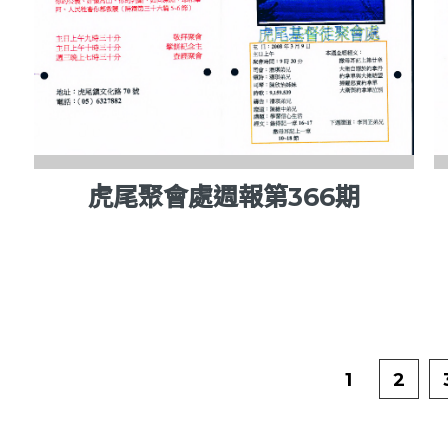
虎尾聚會處週報第366期
1
2