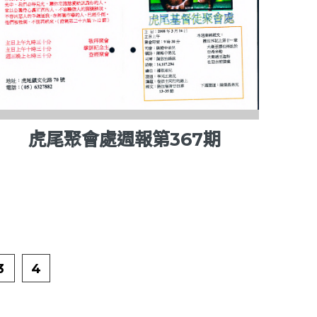
虎尾聚會處週報第367期
3
4