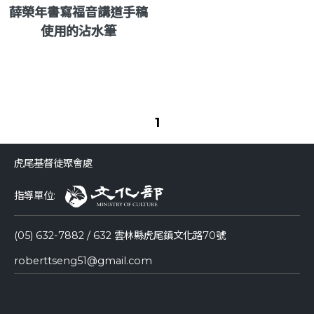
薛榮年書寫福音講道手稿
使用的沾水筆
1
虎尾基督徒聚會處
指導單位:
(05) 632-7882 / 632 雲林縣虎尾鎮文化路70號
roberttseng51@gmail.com