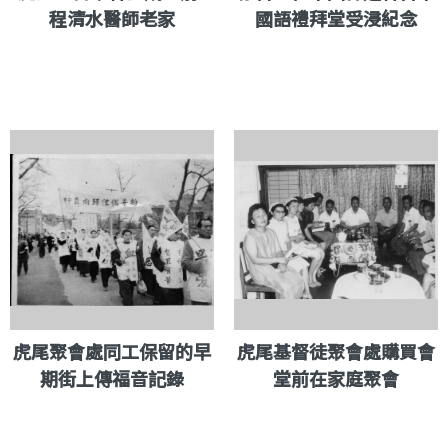
程清水醫師老家
國語禮拜堂受浸紀念
虎尾聚會處同工保留的早
虎尾基督徒聚會處購買會
期街上傳福音記錄
堂前在家庭聚會