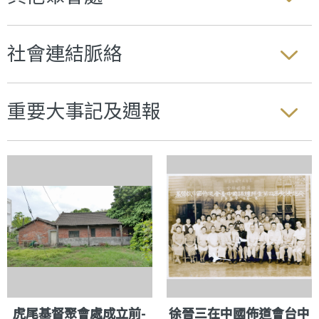
社會連結脈絡
重要大事記及週報
虎尾基督聚會處成立前-
徐晉三在中國佈道會台中