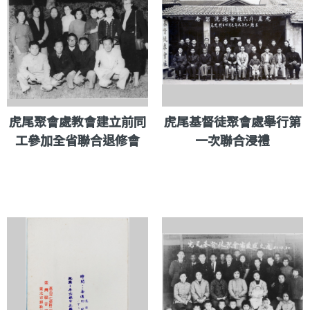
虎尾聚會處教會建立前同
虎尾基督徒聚會處舉行第
工參加全省聯合退修會
一次聯合浸禮