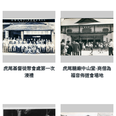
虎尾基督徒聚會處第一次
虎尾糖廠中山堂-商借為
浸禮
福音佈道會場地